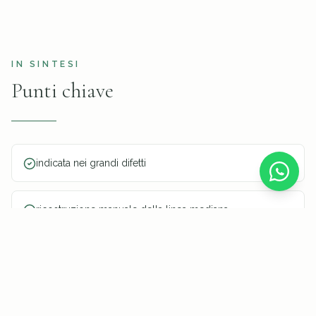
IN SINTESI
Punti chiave
indicata nei grandi difetti
ricostruzione manuale della linea mediana
rilascio del muscolo trasverso
protesi retromuscolare