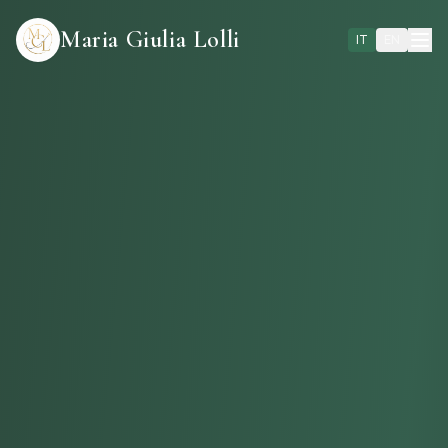
Maria Giulia Lolli
IT
EN